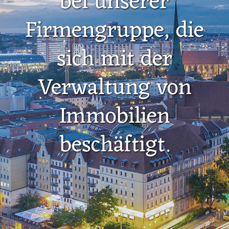
bei unserer
Firmengruppe, die
sich mit der
Verwaltung von
Immobilien
beschäftigt.