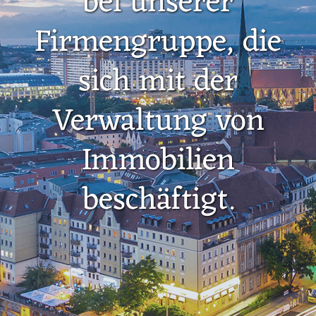
bei unserer
Firmengruppe, die
sich mit der
Verwaltung von
Immobilien
beschäftigt.