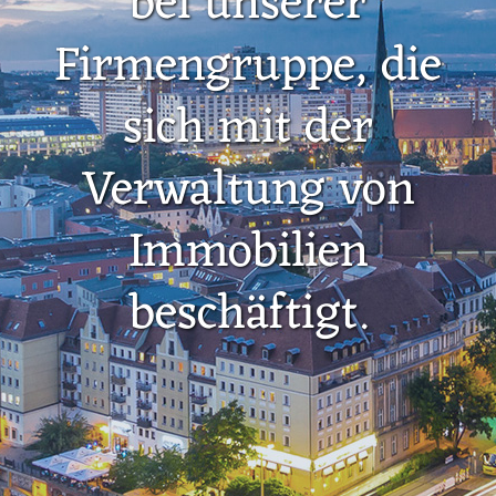
bei unserer
Firmengruppe, die
sich mit der
Verwaltung von
Immobilien
beschäftigt.