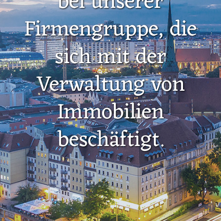
bei unserer
Firmengruppe, die
sich mit der
Verwaltung von
Immobilien
beschäftigt.