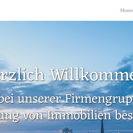
Hom
rzlich Willkomm
bei unserer Firmengrupp
ung von Immobilien besc