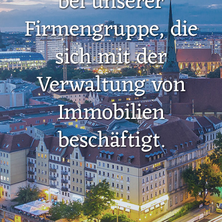
bei unserer
Firmengruppe, die
sich mit der
Verwaltung von
Immobilien
beschäftigt.