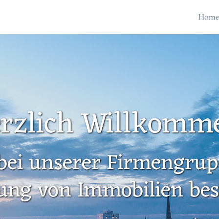
Hom
rzlich Willkomm
bei unserer Firmengrupp
ung von Immobilien besc