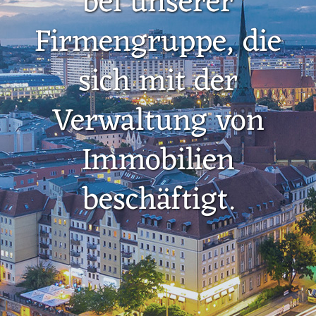
bei unserer
Firmengruppe, die
sich mit der
Verwaltung von
Immobilien
beschäftigt.