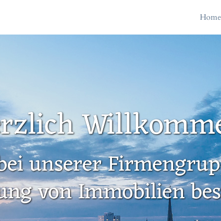
Hom
rzlich Willkomm
bei unserer Firmengrupp
ung von Immobilien besc