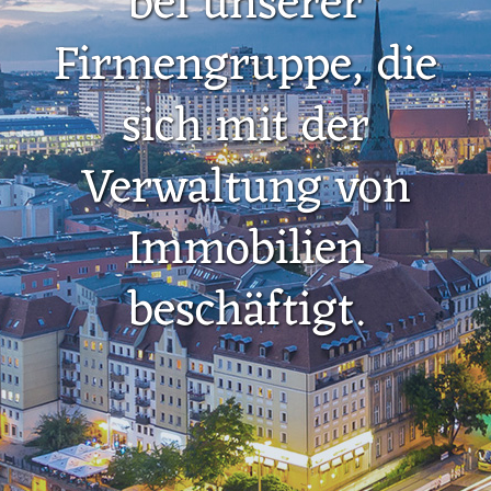
bei unserer
Firmengruppe, die
sich mit der
Verwaltung von
Immobilien
beschäftigt.