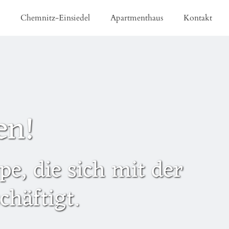
e
Chemnitz-Einsiedel
Apartmenthaus
Kontakt
en!
e, die sich mit der
häftigt.