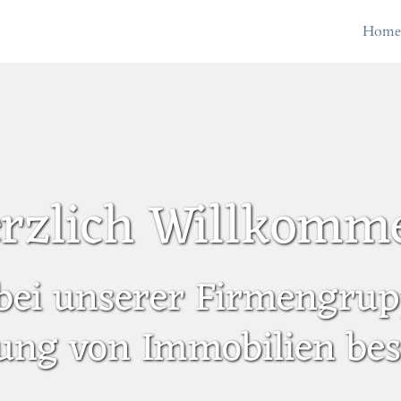
Hom
rzlich Willkomm
bei unserer Firmengrupp
ung von Immobilien besc