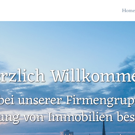
Hom
rzlich Willkomm
bei unserer Firmengrupp
ung von Immobilien besc