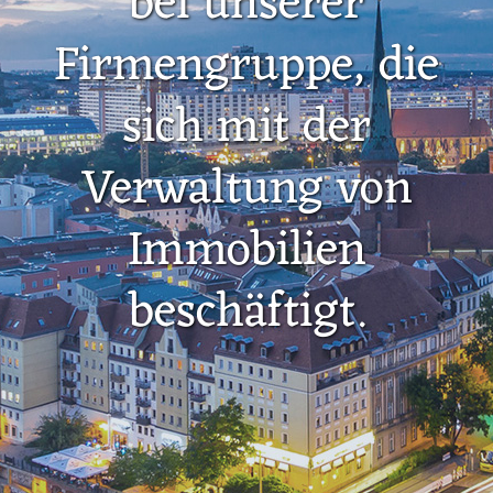
bei unserer
Firmengruppe, die
sich mit der
Verwaltung von
Immobilien
beschäftigt.