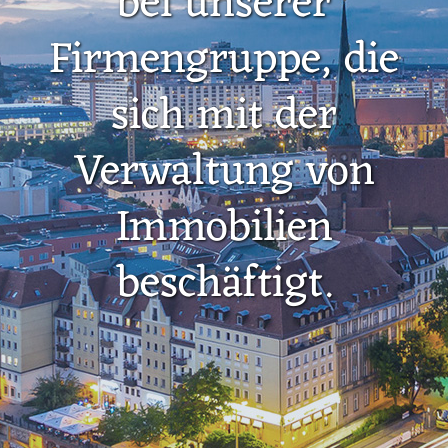
bei unserer
Firmengruppe, die
sich mit der
Verwaltung von
Immobilien
beschäftigt.