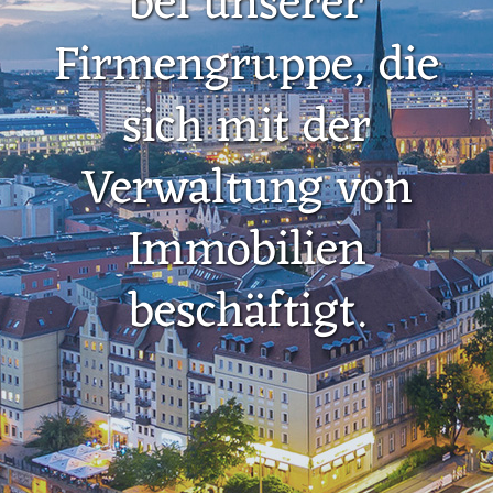
bei unserer
Firmengruppe, die
sich mit der
Verwaltung von
Immobilien
beschäftigt.