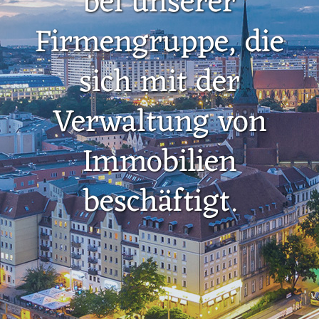
bei unserer
Firmengruppe, die
sich mit der
Verwaltung von
Immobilien
beschäftigt.