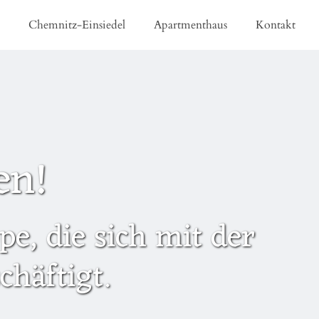
e
Chemnitz-Einsiedel
Apartmenthaus
Kontakt
en!
e, die sich mit der
häftigt.