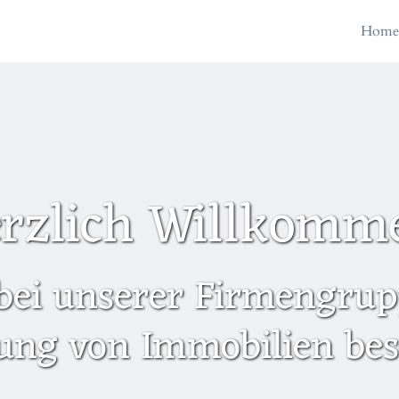
Hom
rzlich Willkomm
bei unserer Firmengrupp
ung von Immobilien besc