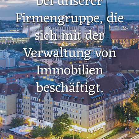
bei unserer
Firmengruppe, die
sich mit der
Verwaltung von
Immobilien
beschäftigt.