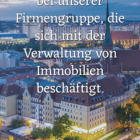
bei unserer
Firmengruppe, die
sich mit der
Verwaltung von
Immobilien
beschäftigt.