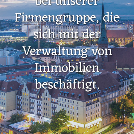
bei unserer
Firmengruppe, die
sich mit der
Verwaltung von
Immobilien
beschäftigt.