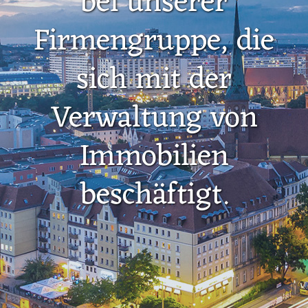
bei unserer
Firmengruppe, die
sich mit der
Verwaltung von
Immobilien
beschäftigt.