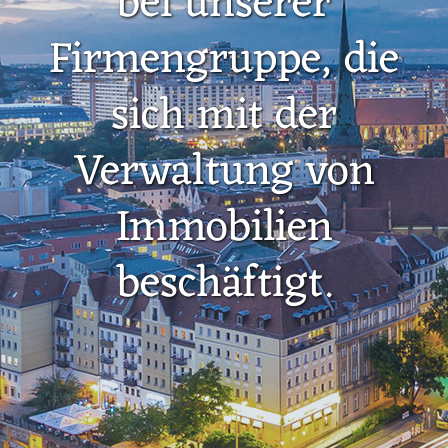
bei unserer
Firmengruppe, die
sich mit der
Verwaltung von
Immobilien
beschäftigt.