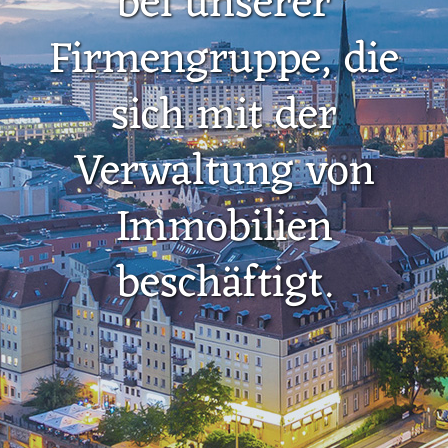
bei unserer
Firmengruppe, die
sich mit der
Verwaltung von
Immobilien
beschäftigt.