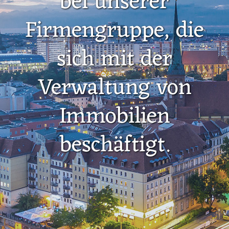
bei unserer
Firmengruppe, die
sich mit der
Verwaltung von
Immobilien
beschäftigt.