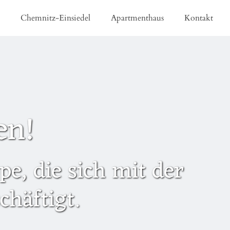
e
Chemnitz-Einsiedel
Apartmenthaus
Kontakt
en!
e, die sich mit der
häftigt.