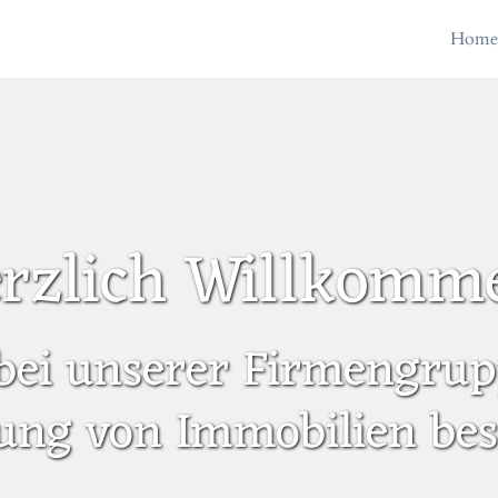
Hom
rzlich Willkomm
bei unserer Firmengrupp
ung von Immobilien besc