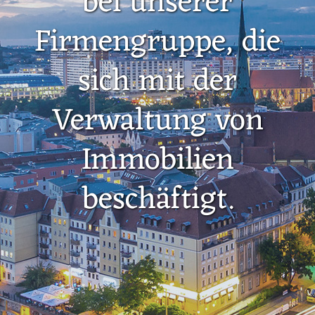
bei unserer
Firmengruppe, die
sich mit der
Verwaltung von
Immobilien
beschäftigt.