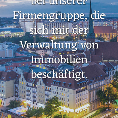
bei unserer
Firmengruppe, die
sich mit der
Verwaltung von
Immobilien
beschäftigt.