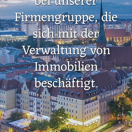
bei unserer
Firmengruppe, die
sich mit der
Verwaltung von
Immobilien
beschäftigt.