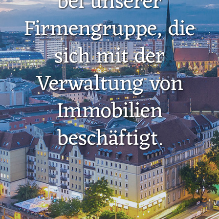
bei unserer
Firmengruppe, die
sich mit der
Verwaltung von
Immobilien
beschäftigt.