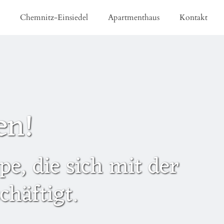
e
Chemnitz-Einsiedel
Apartmenthaus
Kontakt
en!
e, die sich mit der
häftigt.