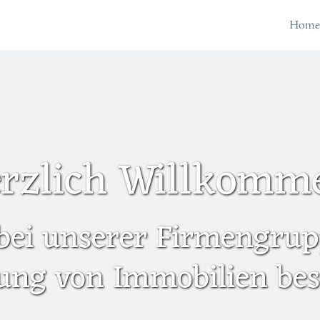
Hom
rzlich Willkomm
bei unserer Firmengrupp
ung von Immobilien besc