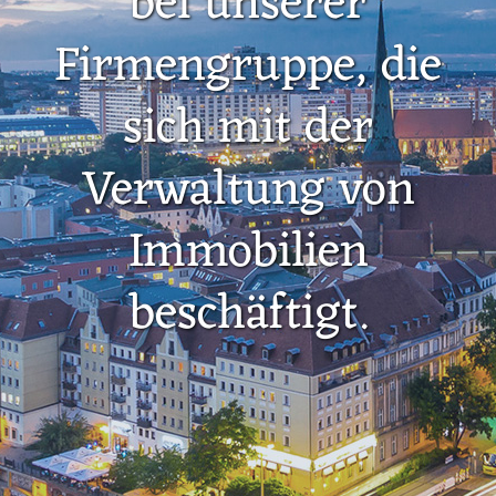
bei unserer
Firmengruppe, die
sich mit der
Verwaltung von
Immobilien
beschäftigt.