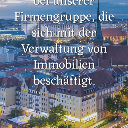
bei unserer
Firmengruppe, die
sich mit der
Verwaltung von
Immobilien
beschäftigt.