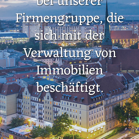
bei unserer
Firmengruppe, die
sich mit der
Verwaltung von
Immobilien
beschäftigt.