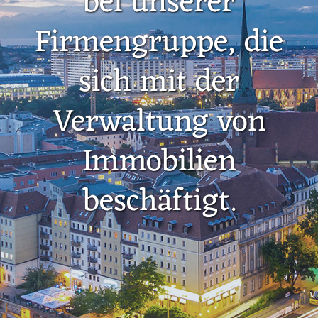
bei unserer
Firmengruppe, die
sich mit der
Verwaltung von
Immobilien
beschäftigt.