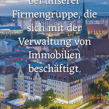
bei unserer
Firmengruppe, die
sich mit der
Verwaltung von
Immobilien
beschäftigt.