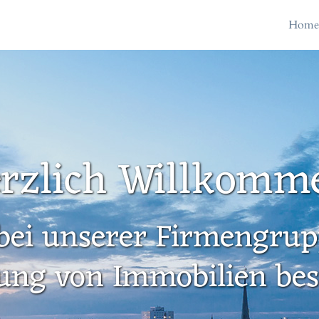
Hom
rzlich Willkomm
bei unserer Firmengrupp
ung von Immobilien besc