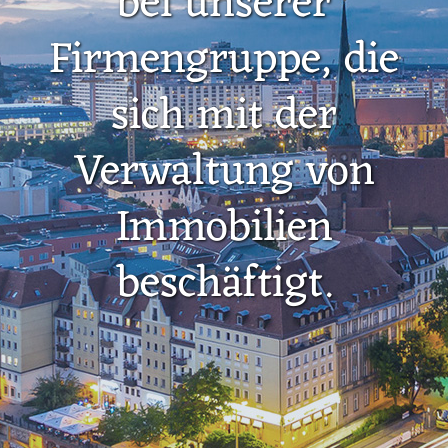
bei unserer
Firmengruppe, die
sich mit der
Verwaltung von
Immobilien
beschäftigt.