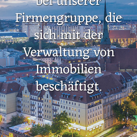
bei unserer
Firmengruppe, die
sich mit der
Verwaltung von
Immobilien
beschäftigt.