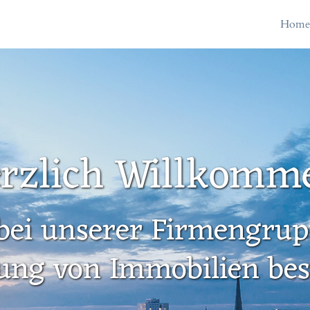
Hom
rzlich Willkomm
bei unserer Firmengrupp
ung von Immobilien besc