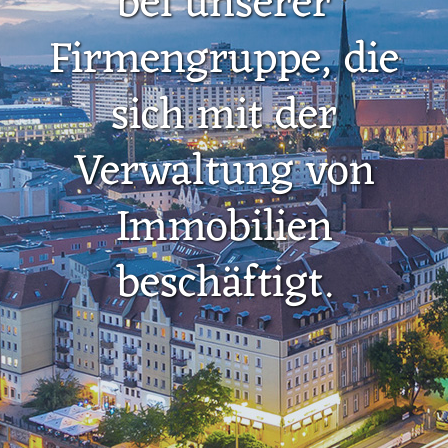
bei unserer
Firmengruppe, die
sich mit der
Verwaltung von
Immobilien
beschäftigt.