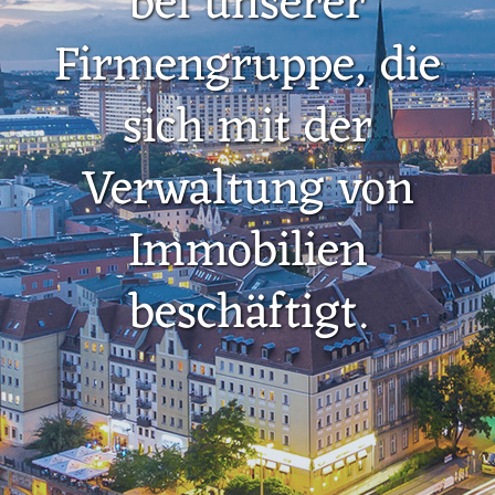
bei unserer
Firmengruppe, die
sich mit der
Verwaltung von
Immobilien
beschäftigt.