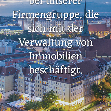
bei unserer
Firmengruppe, die
sich mit der
Verwaltung von
Immobilien
beschäftigt.