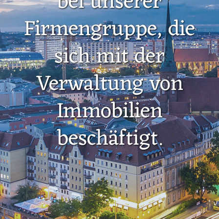
bei unserer
Firmengruppe, die
sich mit der
Verwaltung von
Immobilien
beschäftigt.