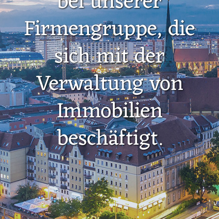
bei unserer
Firmengruppe, die
sich mit der
Verwaltung von
Immobilien
beschäftigt.