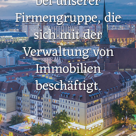
bei unserer
Firmengruppe, die
sich mit der
Verwaltung von
Immobilien
beschäftigt.