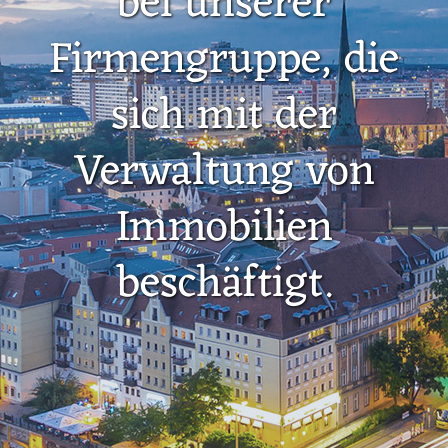
bei unserer
Firmengruppe, die
sich mit der
Verwaltung von
Immobilien
beschäftigt.