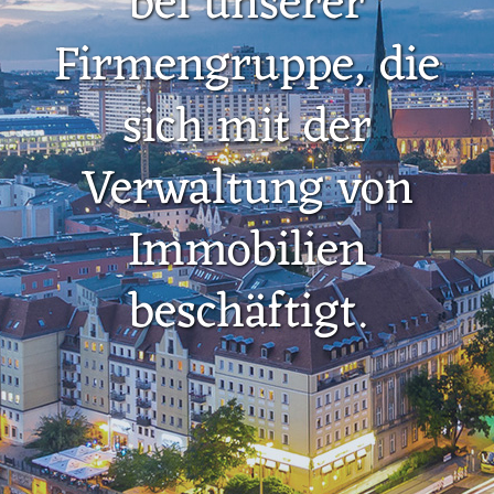
bei unserer
Firmengruppe, die
sich mit der
Verwaltung von
Immobilien
beschäftigt.