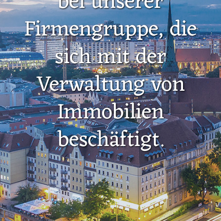
bei unserer
Firmengruppe, die
sich mit der
Verwaltung von
Immobilien
beschäftigt.