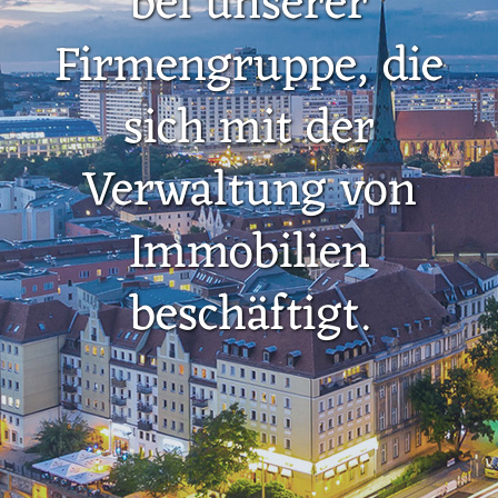
bei unserer
Firmengruppe, die
sich mit der
Verwaltung von
Immobilien
beschäftigt.