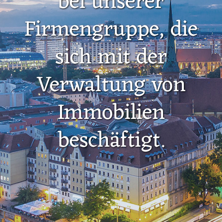
bei unserer
Firmengruppe, die
sich mit der
Verwaltung von
Immobilien
beschäftigt.